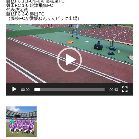
藤枝FC 1(1-0/0-0)0 藤枝東FC
磐田FC 1-0 焼津飛魚FC
代表決定戦
藤枝FC 3-0 磐田FC
（藤枝FCが愛媛ねんりんピック出場）
動
画
プ
レ
ー
ヤ
ー
00:00
00:43