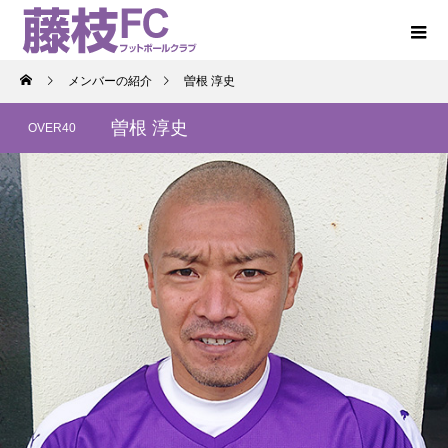
メンバーの紹介
曽根 淳史
曽根 淳史
OVER40